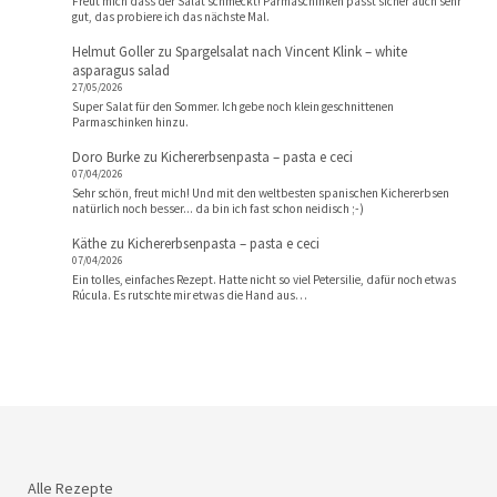
Freut mich dass der Salat schmeckt! Parmaschinken passt sicher auch sehr
gut, das probiere ich das nächste Mal.
Helmut Goller
zu
Spargelsalat nach Vincent Klink – white
asparagus salad
27/05/2026
Super Salat für den Sommer. Ich gebe noch klein geschnittenen
Parmaschinken hinzu.
Doro Burke
zu
Kichererbsenpasta – pasta e ceci
07/04/2026
Sehr schön, freut mich! Und mit den weltbesten spanischen Kichererbsen
natürlich noch besser... da bin ich fast schon neidisch ;-)
Käthe
zu
Kichererbsenpasta – pasta e ceci
07/04/2026
Ein tolles, einfaches Rezept. Hatte nicht so viel Petersilie, dafür noch etwas
Rúcula. Es rutschte mir etwas die Hand aus…
Alle Rezepte