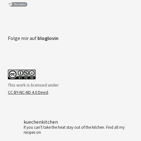
Mastodon
Folge mir auf
bloglovin
This work is licensed under
CC BY-NC-ND 4.0 Deed
.
kuechenkitchen
If you can't take the heat stay out of the kitchen.
Find all my
recipes on