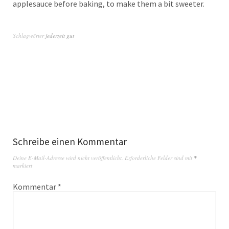
applesauce before baking, to make them a bit sweeter.
Schlagwörter
jederzeit gut
Schreibe einen Kommentar
Deine E-Mail-Adresse wird nicht veröffentlicht.
Erforderliche Felder sind mit
*
markiert
Kommentar
*