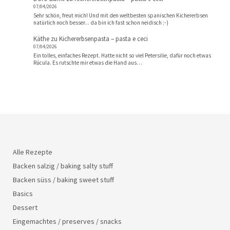
07/04/2026
Sehr schön, freut mich! Und mit den weltbesten spanischen Kichererbsen
natürlich noch besser... da bin ich fast schon neidisch ;-)
Käthe
zu
Kichererbsenpasta – pasta e ceci
07/04/2026
Ein tolles, einfaches Rezept. Hatte nicht so viel Petersilie, dafür noch etwas
Rúcula. Es rutschte mir etwas die Hand aus…
Alle Rezepte
Backen salzig / baking salty stuff
Backen süss / baking sweet stuff
Basics
Dessert
Eingemachtes / preserves / snacks