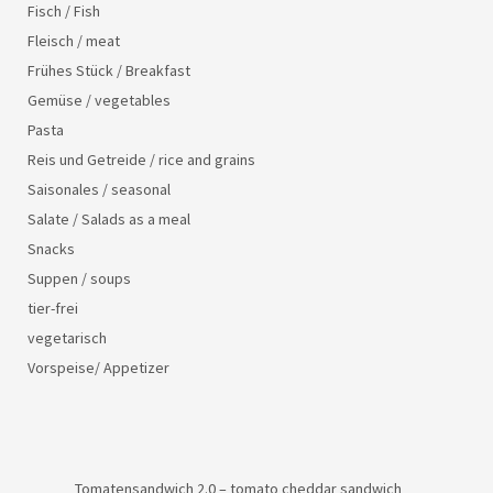
Fisch / Fish
Fleisch / meat
Frühes Stück / Breakfast
Gemüse / vegetables
Pasta
Reis und Getreide / rice and grains
Saisonales / seasonal
Salate / Salads as a meal
Snacks
Suppen / soups
tier-frei
vegetarisch
Vorspeise/ Appetizer
Tomatensandwich 2.0 – tomato cheddar sandwich