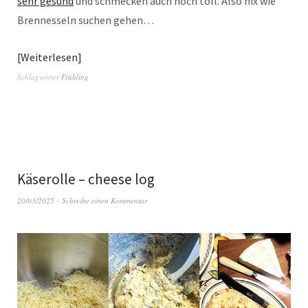
sehr gesund
und schmecken auch noch toll. Also nix wie
Brennesseln suchen gehen…
Weiterlesen
Schlagwörter
Frühling
Käserolle – cheese log
20/03/2025
Schreibe einen Kommentar