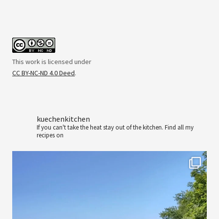
This work is licensed under
CC BY-NC-ND 4.0 Deed
.
kuechenkitchen
If you can't take the heat stay out of the kitchen.
Find all my
recipes on