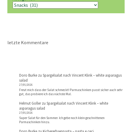
letzte Kommentare
Doro Burke
zu
Spargelsalat nach Vincent Klink – white asparagus
salad
27/05/2026
Freut mich dass der Salat schmeckt! Parmaschinken passt sicher auch sehr
gut, das probiere ich das nächste Mal.
Helmut Goller
zu
Spargelsalat nach Vincent Klink – white
asparagus salad
27/05/2026
Super Salat für den Sommer. Ich gebe noch klein geschnittenen
Parmaschinken hinzu.
Doro Burke
zu
Kichererbsenpasta – pasta e ceci