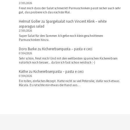
27/05/2026
Freut mich dass der Salat schmeckt! Parmaschinken passt sicher auch sehr
gut, das probiere ich das nächste Mal.
Helmut Goller
zu
Spargelsalat nach Vincent Klink – white
asparagus salad
27/05/2026
Super Salat für den Sommer. Ich gebe noch klein geschnittenen
Parmaschinken hinzu.
Doro Burke
zu
Kichererbsenpasta – pasta e ceci
07/04/2026
Sehr schön, freut mich! Und mit den weltbesten spanischen Kichererbsen
natürlich noch besser... da bin ich fast schon neidisch ;-)
Käthe
zu
Kichererbsenpasta – pasta e ceci
07/04/2026
Ein tolles, einfaches Rezept. Hatte nicht so viel Petersilie, dafür noch etwas
Rúcula. Es rutschte mir etwas die Hand aus…