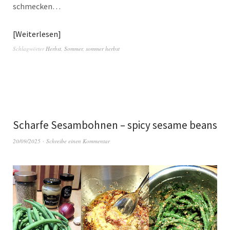
schmecken…
Weiterlesen
Schlagwörter
Herbst
,
Sommer
,
sommer herbst
Scharfe Sesambohnen – spicy sesame beans
20/09/2025
Schreibe einen Kommentar