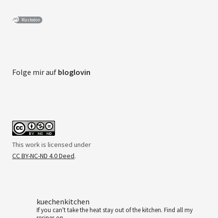
Mastodon
Folge mir auf
bloglovin
This work is licensed under
CC BY-NC-ND 4.0 Deed
.
kuechenkitchen
If you can't take the heat stay out of the kitchen.
Find all my
recipes on