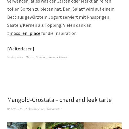
verwenden, alles was der Garten oder Markt an reifen
tollen Sorten zu bieten hat. Der „Salat“ wird auf einem
Bett aus gewürztem Jogurt serviert mit knusprigen
Saaten/Kernen als Topping. Vielen dank an
#
moss_en_place
für die Inspiration.
Weiterlesen
Schlagwörter
Herbst
,
Sommer
,
sommer herbst
Mangold-Crostata – chard and leek tarte
05/09/2025
Schreibe einen Kommentar