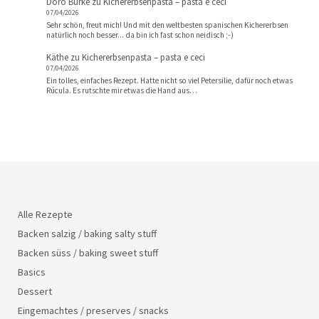
Doro Burke
zu
Kichererbsenpasta – pasta e ceci
07/04/2026
Sehr schön, freut mich! Und mit den weltbesten spanischen Kichererbsen
natürlich noch besser... da bin ich fast schon neidisch ;-)
Käthe
zu
Kichererbsenpasta – pasta e ceci
07/04/2026
Ein tolles, einfaches Rezept. Hatte nicht so viel Petersilie, dafür noch etwas
Rúcula. Es rutschte mir etwas die Hand aus…
Alle Rezepte
Backen salzig / baking salty stuff
Backen süss / baking sweet stuff
Basics
Dessert
Eingemachtes / preserves / snacks