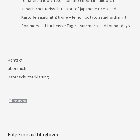
Tomatensandwich 2.0 – tomato cheddar sandwich
Japanischer Reissalat – sort of japanese rice salad
Kartoffelsalat mit Zitrone – lemon potato salad with mint
Sommersalat für heisse Tage – summer salad for hot days
Kontakt
über mich
Datenschutzerklärung
Mastodon
Folge mir auf
bloglovin