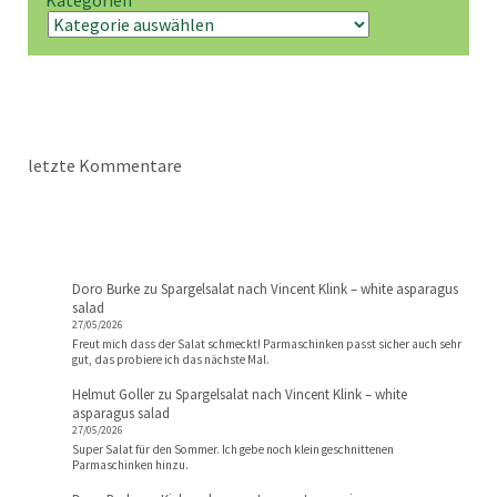
letzte Kommentare
Doro Burke
zu
Spargelsalat nach Vincent Klink – white asparagus
salad
27/05/2026
Freut mich dass der Salat schmeckt! Parmaschinken passt sicher auch sehr
gut, das probiere ich das nächste Mal.
Helmut Goller
zu
Spargelsalat nach Vincent Klink – white
asparagus salad
27/05/2026
Super Salat für den Sommer. Ich gebe noch klein geschnittenen
Parmaschinken hinzu.