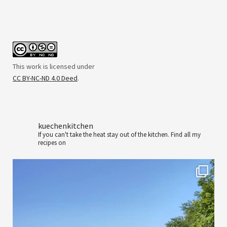
This work is licensed under
CC BY-NC-ND 4.0 Deed
.
kuechenkitchen
If you can't take the heat stay out of the kitchen.
Find all my
recipes on