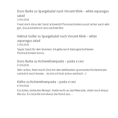
Doro Burke
zu
Spargelsalat nach Vincent Klink – white asparagus
salad
27/05/2026
Freut mich dass der Salat schmeckt! Parmaschinken passt sicher auch sehr
gut, das probiere ich das nächste Mal.
Helmut Goller
zu
Spargelsalat nach Vincent Klink – white
asparagus salad
27/05/2026
Super Salat für den Sommer. Ich gebe noch klein geschnittenen
Parmaschinken hinzu.
Doro Burke
zu
Kichererbsenpasta – pasta e ceci
07/04/2026
Sehr schön, freut mich! Und mit den weltbesten spanischen Kichererbsen
natürlich noch besser... da bin ich fast schon neidisch ;-)
Käthe
zu
Kichererbsenpasta – pasta e ceci
07/04/2026
Ein tolles, einfaches Rezept. Hatte nicht so viel Petersilie, dafür noch etwas
Rúcula. Es rutschte mir etwas die Hand aus…