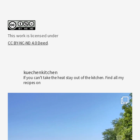
This work is licensed under
CC BY-NC-ND 4.0 Deed
.
kuechenkitchen
If you can't take the heat stay out of the kitchen.
Find all my
recipes on