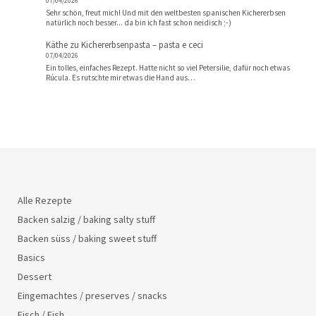
07/04/2026
Sehr schön, freut mich! Und mit den weltbesten spanischen Kichererbsen
natürlich noch besser... da bin ich fast schon neidisch ;-)
Käthe
zu
Kichererbsenpasta – pasta e ceci
07/04/2026
Ein tolles, einfaches Rezept. Hatte nicht so viel Petersilie, dafür noch etwas
Rúcula. Es rutschte mir etwas die Hand aus…
Alle Rezepte
Backen salzig / baking salty stuff
Backen süss / baking sweet stuff
Basics
Dessert
Eingemachtes / preserves / snacks
Fisch / Fish