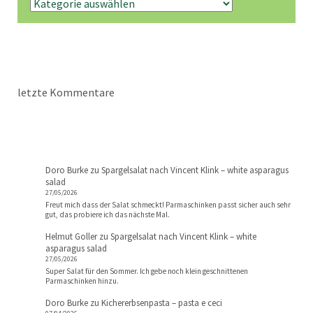
letzte Kommentare
Doro Burke
zu
Spargelsalat nach Vincent Klink – white asparagus
salad
27/05/2026
Freut mich dass der Salat schmeckt! Parmaschinken passt sicher auch sehr
gut, das probiere ich das nächste Mal.
Helmut Goller
zu
Spargelsalat nach Vincent Klink – white
asparagus salad
27/05/2026
Super Salat für den Sommer. Ich gebe noch klein geschnittenen
Parmaschinken hinzu.
Doro Burke
zu
Kichererbsenpasta – pasta e ceci