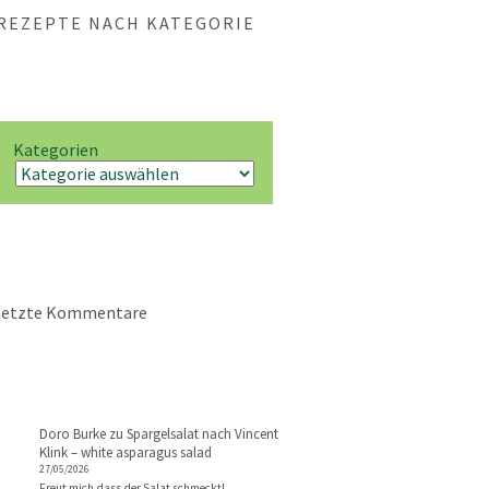
REZEPTE NACH KATEGORIE
Kategorien
letzte Kommentare
Doro Burke
zu
Spargelsalat nach Vincent
Klink – white asparagus salad
27/05/2026
Freut mich dass der Salat schmeckt!