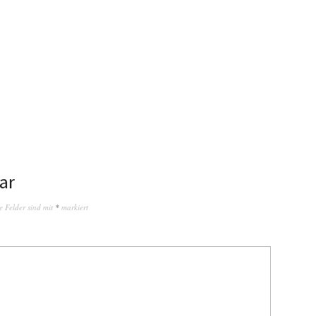
ar
e Felder sind mit
*
markiert