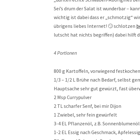
Sei’s drum der Salat ist wunderbar – kan
wichtig ist dabei dass er „schmotzig“ wi
übrigens liebes Internet! 🙄 schlotzen
b
lutscht hat nichts begriffen) dabei hilft 
4 Portionen
800 g Kartoffeln, vorwiegend festkoche
1/3 – 1/2 L Brühe nach Bedarf, selbst ge
Hauptsache sehr gut gewürzt, fast über
2 Msp Currypulver
2 TL scharfer Senf, bei mir Dijon
1 Zwiebel, sehr fein gewürfelt
3-4 EL Pflanzenöl, z.B. Sonnenblumenöl
1-2 EL Essig nach Geschmack, Apfelessi