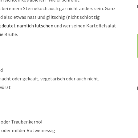
n bei einem Sternekoch auch gar nicht anders sein. Ganz
rd also etwas nass und glitschig (nicht schlotzig
edeutet nämlich lutschen
und wer seinen Kartoffelsalat
die Brühe.
nd
macht oder gekauft, vegetarisch oder auch nicht,
würzt
 oder Traubenkernöl
g oder milder Rotweinessig