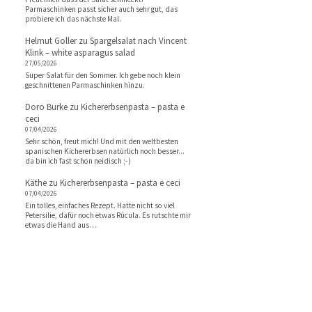
Parmaschinken passt sicher auch sehr gut, das
probiere ich das nächste Mal.
Helmut Goller
zu
Spargelsalat nach Vincent
Klink – white asparagus salad
27/05/2026
Super Salat für den Sommer. Ich gebe noch klein
geschnittenen Parmaschinken hinzu.
Doro Burke
zu
Kichererbsenpasta – pasta e
ceci
07/04/2026
Sehr schön, freut mich! Und mit den weltbesten
spanischen Kichererbsen natürlich noch besser...
da bin ich fast schon neidisch ;-)
Käthe
zu
Kichererbsenpasta – pasta e ceci
07/04/2026
Ein tolles, einfaches Rezept. Hatte nicht so viel
Petersilie, dafür noch etwas Rúcula. Es rutschte mir
etwas die Hand aus…