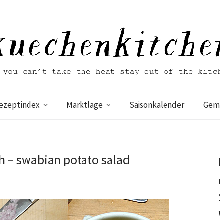
ezeptindex
Marktlage
Saisonkalender
Gemü
h – swabian potato salad