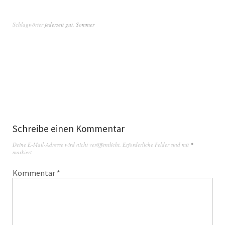
Schlagwörter
jederzeit gut
,
Sommer
Schreibe einen Kommentar
Deine E-Mail-Adresse wird nicht veröffentlicht.
Erforderliche Felder sind mit
*
markiert
Kommentar
*