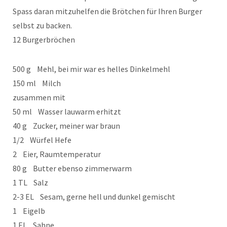
Spass daran mitzuhelfen die Brötchen für Ihren Burger
selbst zu backen.
12 Burgerbröchen
500 g Mehl, bei mir war es helles Dinkelmehl
150 ml Milch
zusammen mit
50 ml Wasser lauwarm erhitzt
40 g Zucker, meiner war braun
1/2 Würfel Hefe
2 Eier, Raumtemperatur
80 g Butter ebenso zimmerwarm
1 TL Salz
2-3 EL Sesam, gerne hell und dunkel gemischt
1 Eigelb
1 EL Sahne