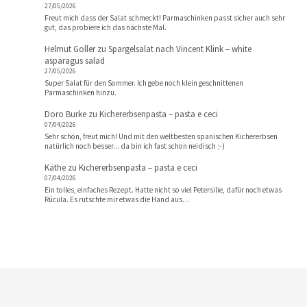
27/05/2026
Freut mich dass der Salat schmeckt! Parmaschinken passt sicher auch sehr
gut, das probiere ich das nächste Mal.
Helmut Goller
zu
Spargelsalat nach Vincent Klink – white
asparagus salad
27/05/2026
Super Salat für den Sommer. Ich gebe noch klein geschnittenen
Parmaschinken hinzu.
Doro Burke
zu
Kichererbsenpasta – pasta e ceci
07/04/2026
Sehr schön, freut mich! Und mit den weltbesten spanischen Kichererbsen
natürlich noch besser... da bin ich fast schon neidisch ;-)
Käthe
zu
Kichererbsenpasta – pasta e ceci
07/04/2026
Ein tolles, einfaches Rezept. Hatte nicht so viel Petersilie, dafür noch etwas
Rúcula. Es rutschte mir etwas die Hand aus…