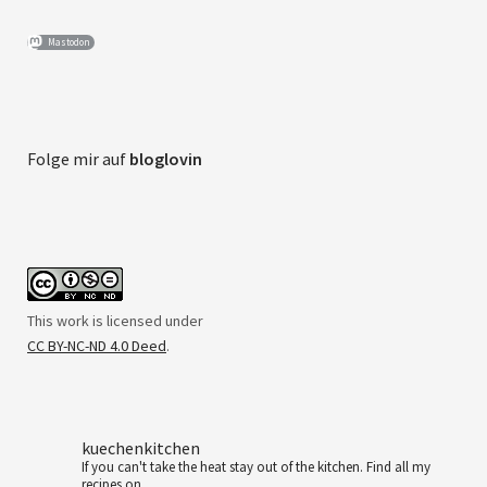
Mastodon
Folge mir auf
bloglovin
This work is licensed under
CC BY-NC-ND 4.0 Deed
.
kuechenkitchen
If you can't take the heat stay out of the kitchen.
Find all my
recipes on