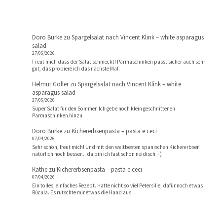
Doro Burke
zu
Spargelsalat nach Vincent Klink – white asparagus
salad
27/05/2026
Freut mich dass der Salat schmeckt! Parmaschinken passt sicher auch sehr
gut, das probiere ich das nächste Mal.
Helmut Goller
zu
Spargelsalat nach Vincent Klink – white
asparagus salad
27/05/2026
Super Salat für den Sommer. Ich gebe noch klein geschnittenen
Parmaschinken hinzu.
Doro Burke
zu
Kichererbsenpasta – pasta e ceci
07/04/2026
Sehr schön, freut mich! Und mit den weltbesten spanischen Kichererbsen
natürlich noch besser... da bin ich fast schon neidisch ;-)
Käthe
zu
Kichererbsenpasta – pasta e ceci
07/04/2026
Ein tolles, einfaches Rezept. Hatte nicht so viel Petersilie, dafür noch etwas
Rúcula. Es rutschte mir etwas die Hand aus…