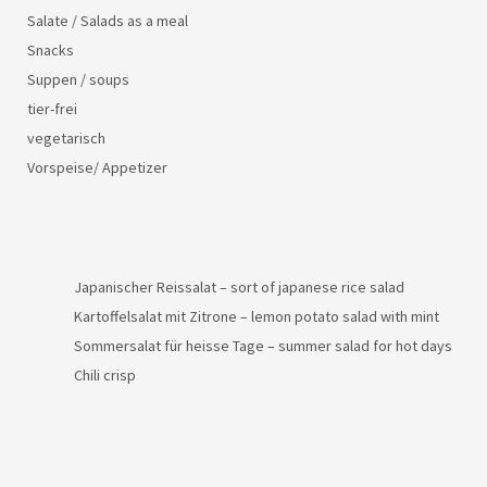
Salate / Salads as a meal
Snacks
Suppen / soups
tier-frei
vegetarisch
Vorspeise/ Appetizer
Japanischer Reissalat – sort of japanese rice salad
Kartoffelsalat mit Zitrone – lemon potato salad with mint
Sommersalat für heisse Tage – summer salad for hot days
Chili crisp