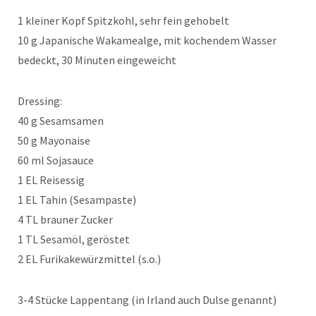
1 kleiner Kopf Spitzkohl, sehr fein gehobelt
10 g Japanische Wakamealge, mit kochendem Wasser
bedeckt, 30 Minuten eingeweicht
Dressing:
40 g Sesamsamen
50 g Mayonaise
60 ml Sojasauce
1 EL Reisessig
1 EL Tahin (Sesampaste)
4 TL brauner Zucker
1 TL Sesamöl, geröstet
2 EL Furikakewürzmittel (s.o.)
3-4 Stücke Lappentang (in Irland auch Dulse genannt)