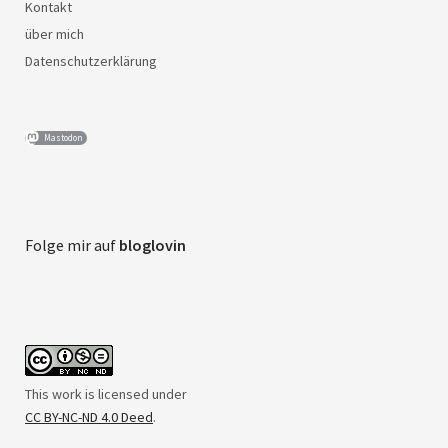
Kontakt
über mich
Datenschutzerklärung
Mastodon
Folge mir auf
bloglovin
This work is licensed under
CC BY-NC-ND 4.0 Deed
.