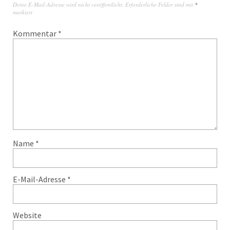
Deine E-Mail-Adresse wird nicht veröffentlicht.
Erforderliche Felder sind mit
*
markiert
Kommentar
*
Name
*
E-Mail-Adresse
*
Website