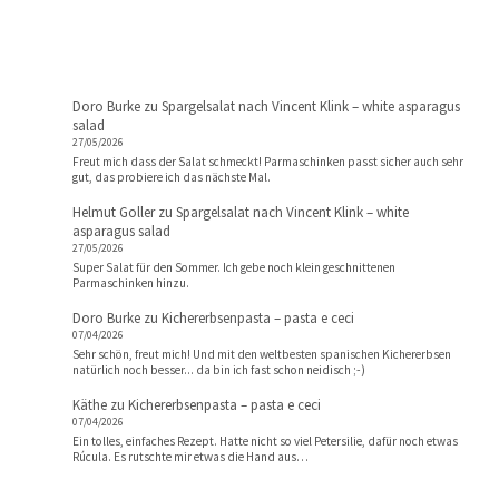
Doro Burke
zu
Spargelsalat nach Vincent Klink – white asparagus
salad
27/05/2026
Freut mich dass der Salat schmeckt! Parmaschinken passt sicher auch sehr
gut, das probiere ich das nächste Mal.
Helmut Goller
zu
Spargelsalat nach Vincent Klink – white
asparagus salad
27/05/2026
Super Salat für den Sommer. Ich gebe noch klein geschnittenen
Parmaschinken hinzu.
Doro Burke
zu
Kichererbsenpasta – pasta e ceci
07/04/2026
Sehr schön, freut mich! Und mit den weltbesten spanischen Kichererbsen
natürlich noch besser... da bin ich fast schon neidisch ;-)
Käthe
zu
Kichererbsenpasta – pasta e ceci
07/04/2026
Ein tolles, einfaches Rezept. Hatte nicht so viel Petersilie, dafür noch etwas
Rúcula. Es rutschte mir etwas die Hand aus…