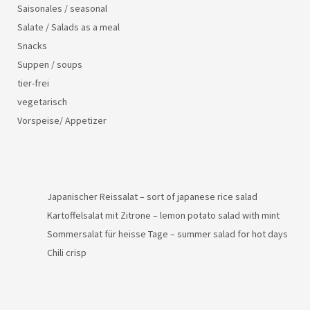
Saisonales / seasonal
Salate / Salads as a meal
Snacks
Suppen / soups
tier-frei
vegetarisch
Vorspeise/ Appetizer
Japanischer Reissalat – sort of japanese rice salad
Kartoffelsalat mit Zitrone – lemon potato salad with mint
Sommersalat für heisse Tage – summer salad for hot days
Chili crisp