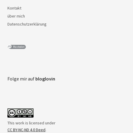
Kontakt
über mich
Datenschutzerklärung
Mastodon
Folge mir auf
bloglovin
This work is licensed under
CC BY-NC-ND 4.0 Deed
.