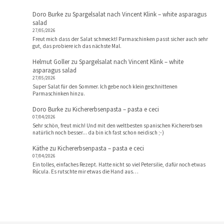
Doro Burke
zu
Spargelsalat nach Vincent Klink – white asparagus
salad
27/05/2026
Freut mich dass der Salat schmeckt! Parmaschinken passt sicher auch sehr
gut, das probiere ich das nächste Mal.
Helmut Goller
zu
Spargelsalat nach Vincent Klink – white
asparagus salad
27/05/2026
Super Salat für den Sommer. Ich gebe noch klein geschnittenen
Parmaschinken hinzu.
Doro Burke
zu
Kichererbsenpasta – pasta e ceci
07/04/2026
Sehr schön, freut mich! Und mit den weltbesten spanischen Kichererbsen
natürlich noch besser... da bin ich fast schon neidisch ;-)
Käthe
zu
Kichererbsenpasta – pasta e ceci
07/04/2026
Ein tolles, einfaches Rezept. Hatte nicht so viel Petersilie, dafür noch etwas
Rúcula. Es rutschte mir etwas die Hand aus…