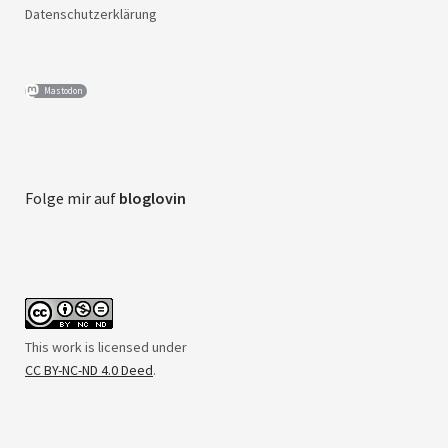
Datenschutzerklärung
Mastodon
Folge mir auf
bloglovin
This work is licensed under
CC BY-NC-ND 4.0 Deed
.