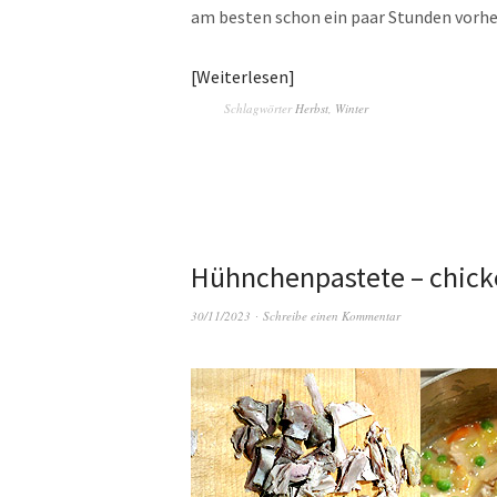
am besten schon ein paar Stunden vorh
Weiterlesen
Schlagwörter
Herbst
,
Winter
Hühnchenpastete – chick
30/11/2023
Schreibe einen Kommentar