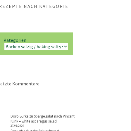
REZEPTE NACH KATEGORIE
Kategorien
letzte Kommentare
Doro Burke
zu
Spargelsalat nach Vincent
Klink – white asparagus salad
27/05/2026
Freut mich dass der Salat schmeckt!