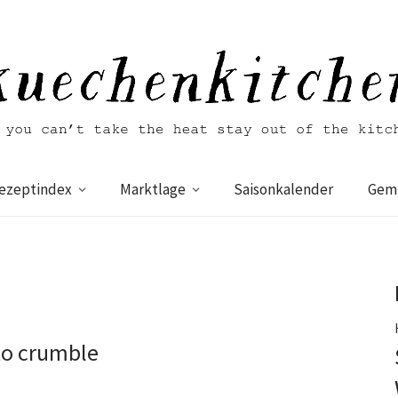
ezeptindex
Marktlage
Saisonkalender
Gemü
o crumble