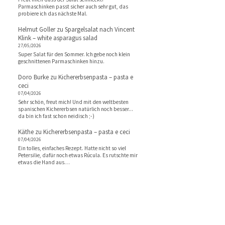
Parmaschinken passt sicher auch sehr gut, das
probiere ich das nächste Mal.
Helmut Goller
zu
Spargelsalat nach Vincent
Klink – white asparagus salad
27/05/2026
Super Salat für den Sommer. Ich gebe noch klein
geschnittenen Parmaschinken hinzu.
Doro Burke
zu
Kichererbsenpasta – pasta e
ceci
07/04/2026
Sehr schön, freut mich! Und mit den weltbesten
spanischen Kichererbsen natürlich noch besser...
da bin ich fast schon neidisch ;-)
Käthe
zu
Kichererbsenpasta – pasta e ceci
07/04/2026
Ein tolles, einfaches Rezept. Hatte nicht so viel
Petersilie, dafür noch etwas Rúcula. Es rutschte mir
etwas die Hand aus…