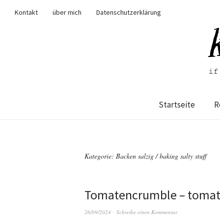
Kontakt
über mich
Datenschutzerklärung
Startseite
R
Kategorie:
Backen salzig / baking salty stuff
Tomatencrumble – tomat
26/09/2024
Schreibe einen Kommentar