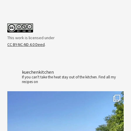
This work is licensed under
CC BY-NC-ND 4.0 Deed
.
kuechenkitchen
If you can't take the heat stay out of the kitchen.
Find all my
recipes on