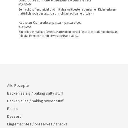
Doro Burke
zu
Kichererbsenpasta – pasta e ceci
07/04/2026
Sehr schön, freut mich! Und mit den weltbesten spanischen Kichererbsen
natürlich noch besser... da bin ich fast schon neidisch ;-)
Käthe
zu
Kichererbsenpasta – pasta e ceci
07/04/2026
Ein tolles, einfaches Rezept. Hatte nicht so viel Petersilie, dafür noch etwas
Rúcula. Es rutschte mir etwas die Hand aus…
Alle Rezepte
Backen salzig / baking salty stuff
Backen süss / baking sweet stuff
Basics
Dessert
Eingemachtes / preserves / snacks