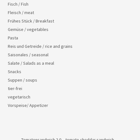
Fisch / Fish
Fleisch / meat
Frühes Stück / Breakfast
Gemüse / vegetables
Pasta
Reis und Getreide / rice and grains
Saisonales / seasonal
Salate / Salads as a meal
Snacks
Suppen / soups
tier-frei
vegetarisch
Vorspeise/ Appetizer
Tomatensandwich 2.0 – tomato cheddar sandwich