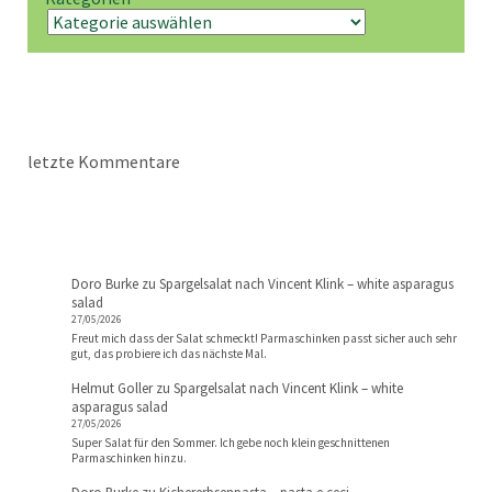
letzte Kommentare
Doro Burke
zu
Spargelsalat nach Vincent Klink – white asparagus
salad
27/05/2026
Freut mich dass der Salat schmeckt! Parmaschinken passt sicher auch sehr
gut, das probiere ich das nächste Mal.
Helmut Goller
zu
Spargelsalat nach Vincent Klink – white
asparagus salad
27/05/2026
Super Salat für den Sommer. Ich gebe noch klein geschnittenen
Parmaschinken hinzu.