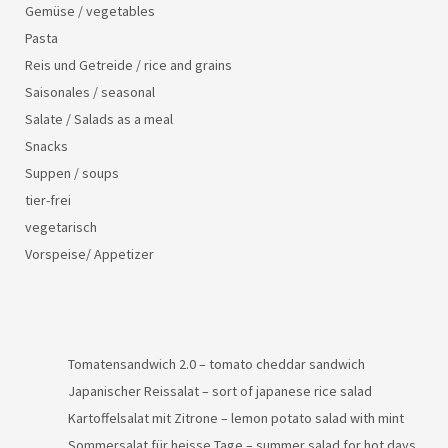
Gemüse / vegetables
Pasta
Reis und Getreide / rice and grains
Saisonales / seasonal
Salate / Salads as a meal
Snacks
Suppen / soups
tier-frei
vegetarisch
Vorspeise/ Appetizer
Tomatensandwich 2.0 – tomato cheddar sandwich
Japanischer Reissalat – sort of japanese rice salad
Kartoffelsalat mit Zitrone – lemon potato salad with mint
Sommersalat für heisse Tage – summer salad for hot days