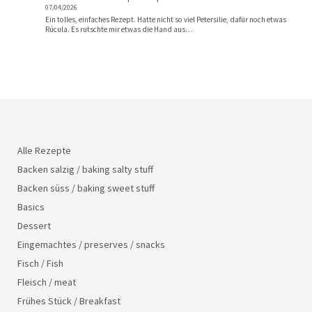
07/04/2026
Ein tolles, einfaches Rezept. Hatte nicht so viel Petersilie, dafür noch etwas
Rúcula. Es rutschte mir etwas die Hand aus…
Alle Rezepte
Backen salzig / baking salty stuff
Backen süss / baking sweet stuff
Basics
Dessert
Eingemachtes / preserves / snacks
Fisch / Fish
Fleisch / meat
Frühes Stück / Breakfast