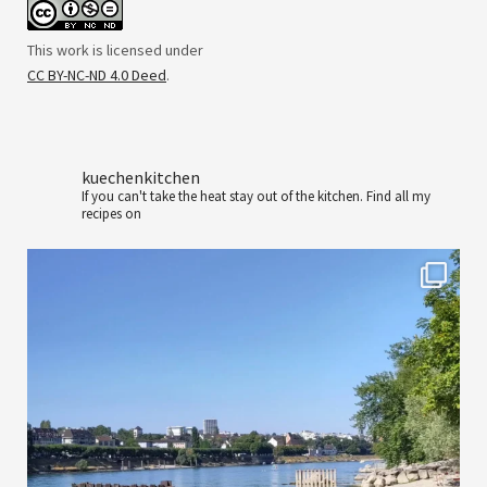
This work is licensed under
CC BY-NC-ND 4.0 Deed
.
kuechenkitchen
If you can't take the heat stay out of the kitchen.
Find all my
recipes on