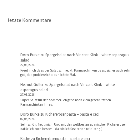
letzte Kommentare
Doro Burke
zu
Spargelsalat nach Vincent Klink – white asparagus
salad
27/05/2026
Freut mich dass der Salat schmeckt! Parmaschinken passt sicher auch sehr
gut, das probiere ich das nächste Mal.
Helmut Goller
zu
Spargelsalat nach Vincent Klink – white
asparagus salad
27/05/2026
Super Salat für den Sommer. Ich gebe noch klein geschnittenen
Parmaschinken hinzu.
Doro Burke
zu
Kichererbsenpasta – pasta e ceci
07/04/2026
Sehr schön, freut mich! Und mit den weltbesten spanischen Kichererbsen
natürlich noch besser... da bin ich fast schon neidisch ;-)
Käthe
zu
Kichererbsenpasta – pasta e ceci